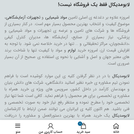
لابومدیکال فقط یک فروشگاه نیست!
امروزه علاوه بر دغدغه ی اصلی تامین
مواد شیمیایی
و
تجهیزات آزمایشگاهی
،
موضوع کیفیت و انتخاب بهترین محصول بسیار مهم است. در کنار بسیاری از
فروشگاه ها و شرکت های تامین و عرضه ی تجهیزات و مواد شیمیایی و
پزشکی، نیاز بسیاری از صنایع، آزمایشگاه ها، مدیران کنترل کیفی
،دانشجویان، مراکز تحقیقاتی و … تنها در خرید خلاصه نمی شود. با توجه به
افزایش قیمت ارز، امروزه خرید
لوازم
و مواد با کیفیت تنها با شناخت برند
های معتبر جهان و اصل و آشنایی با نحوه ی استفاده ی صحیح از آن بسیار
ضروری است.
لابومدیکال
با در در نظر گرفتن کلیه ی این موارد کوشیده است با فراهم
نمودن تیم مشاوره ی خبره نظیر اساتید دانشگاهی، شرکت های دانش بنیان
و مهندسان کارآمد در داخل کشور، سرویس های ویژه ی خرید همراه با
مشاوره ی تخصصی برای هر محصول را فراهم نماید. کافی است شما تنها نیاز
تخصصی خود را مطرح نموده و منتظر رفع نیاز خود به صورت تخصصی و
فنی باشید. هم اکنون کلیه ی ایرانیان می توانند ضمن ارتباط با کارشناسان
لابومدیکال
یک خرید همراه با بهترین دستورالعمل و مشاوره را دریافت
نمایند.
0
خانه
سبد خرید
حساب کاربری من
منو