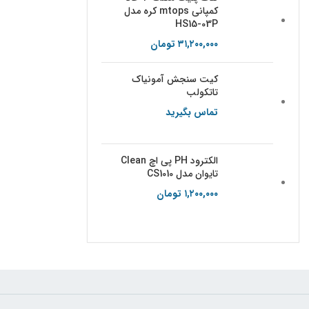
کمپانی mtops کره مدل
HS15-03P
۳۱,۲۰۰,۰۰۰
تومان
کیت سنجش آمونیاک
تاتکولب
تماس بگیرید
الکترود PH پی اچ Clean
تایوان مدل CS1010
۱,۲۰۰,۰۰۰
تومان