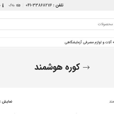
تلفن :
33868276-041
بلاگ
د
آلات و لوازم مصرفی آزمایشگاهی
کوره هوشمند
ند
نمایش