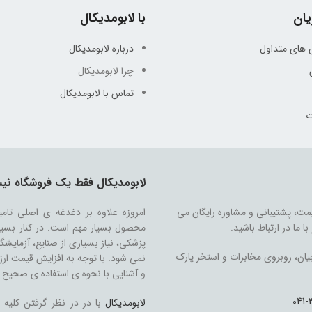
ان
با لابومدیکال
 های متداول
درباره لابومدیکال
چرا لابومدیکال
تماس با لابومدیکال
ت
لابومدیکال فقط یک فروشگاه نی
ت، پشتیبانی و مشاوره رایگان می
امروزه علاوه بر دغدغه ی اصلی تام
با ما در ارتباط باشید.
محصول بسیار مهم است. در کنار بسیا
پزشکی، نیاز بسیاری از صنایع، آزمایشگ
چیان، روبروی مخابرات و استخر پارک
نمی شود. با توجه به افزایش قیمت ارز
و آشنایی با نحوه ی استفاده ی صحیح 
لابومدیکال
با در در نظر گرفتن کلیه 