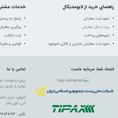
راهنمای خرید از لابومدیکال
خدمات مشتری
نحوه ثبت سفارش
پاسخ به پرسش
رویه ارسال سفارش
پیگیری سفارش
شیوه‌های پرداخت
ثبت شکایت
نحوه ثبت سفارش خارجی و کالای ناموجود
قوانین و مقررا
اعتماد شما، سرمایه ماست
تماس با ما
برای درخواست قیم
توانید از طریق زیر 
آدرس:
تبریز، یاغ
آبی، کوی فجر
تلفن :
33868276-041